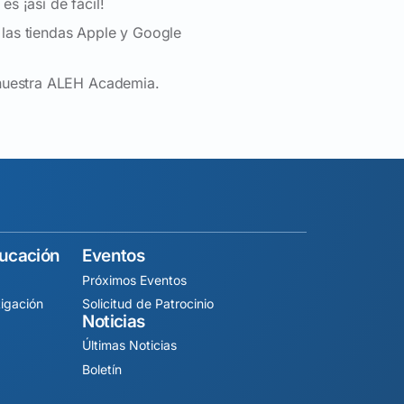
s ¡así de fácil!
las tiendas Apple y Google
 nuestra ALEH Academia.
ducación
Eventos
Próximos Eventos
igación
Solicitud de Patrocinio
Noticias
Últimas Noticias
Boletín