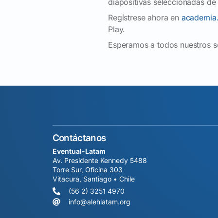
diapositivas seleccionadas de
Regístrese ahora en
academia.
Play.
Esperamos a todos nuestros s
Contáctanos
Eventual-Latam
Av. Presidente Kennedy 5488
Torre Sur, Oficina 303
Vitacura, Santiago • Chile
(56 2) 3251 4970
info@alehlatam.org