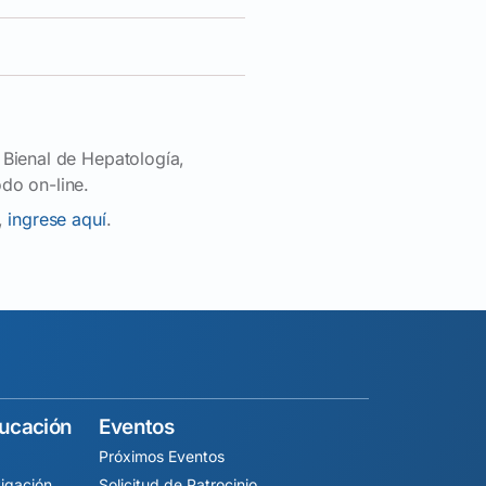
 Bienal de Hepatología,
do on-line.
,
ingrese aquí
.
ducación
Eventos
Próximos Eventos
igación
Solicitud de Patrocinio