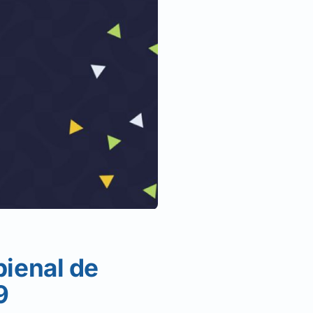
ienal de
9