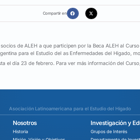
Compartir en
s socios de ALEH a que participen por la Beca ALEH al Curso
rgentina para el Estudio del as Enfermedades del Hígado, mo
sta el día 23 de febrero. Para ver más información del Curso
Asociación Latinoamericana para el Estudio del Hígado
Nosotros
Investigación y E
Historia
Grupos de Interés
Misión, Visión y Objetivos
Departamento de Invest