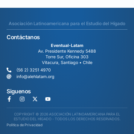
Asociación Latinoamericana para el Estudio del Hígado
Contáctanos
Eventual-Latam
Av. Presidente Kennedy 5488
Torre Sur, Oficina 303
Vitacura, Santiago • Chile
(56 2) 3251 4970
info@alehlatam.org
Siguenos
COPYRIGHT © 2026 ASOCIACIÓN LATINOAMERICANA PARA EL
ESTUDIO DEL HÍGADO - TODOS LOS DERECHOS RESERVADOS.
Política de Privacidad