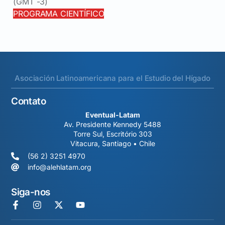
(GMT -3)
PROGRAMA CIENTÍFICO
Asociación Latinoamericana para el Estudio del Hígado
Contato
Eventual-Latam
Av. Presidente Kennedy 5488
Torre Sul, Escritório 303
Vitacura, Santiago • Chile
(56 2) 3251 4970
info@alehlatam.org
Siga-nos