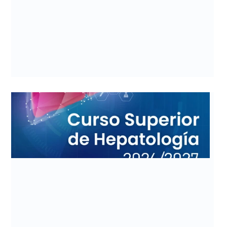
P
O
S
T
U
L
A
C
I
O
N
E
S
A
B
I