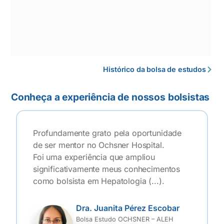
o
r
m
a
ç
õ
e
s
Histórico da bolsa de estudos
Conheça a experiência de nossos bolsistas
Profundamente grato pela oportunidade
de ser mentor no Ochsner Hospital.
Foi uma experiência que ampliou
significativamente meus conhecimentos
como bolsista em Hepatologia (...).
Dra. Juanita Pérez Escobar
Bolsa Estudo OCHSNER – ALEH