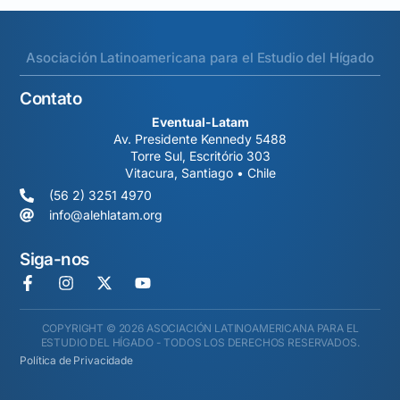
Asociación Latinoamericana para el Estudio del Hígado
Contato
Eventual-Latam
Av. Presidente Kennedy 5488
Torre Sul, Escritório 303
Vitacura, Santiago • Chile
(56 2) 3251 4970
info@alehlatam.org
Siga-nos
COPYRIGHT © 2026 ASOCIACIÓN LATINOAMERICANA PARA EL
ESTUDIO DEL HÍGADO - TODOS LOS DERECHOS RESERVADOS.
Política de Privacidade