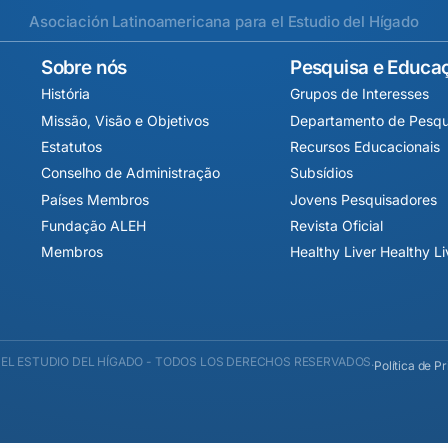
Asociación Latinoamericana para el Estudio del Hígado
Sobre nós
Pesquisa e Educa
História
Grupos de Interesses
Missão, Visão e Objetivos
Departamento de Pesqu
Estatutos
Recursos Educacionais
Conselho de Administração
Subsídios
Países Membros
Jovens Pesquisadores
Fundação ALEH
Revista Oficial
Membros
Healthy Liver Healthy L
EL ESTUDIO DEL HÍGADO - TODOS LOS DERECHOS RESERVADOS.
Política de P