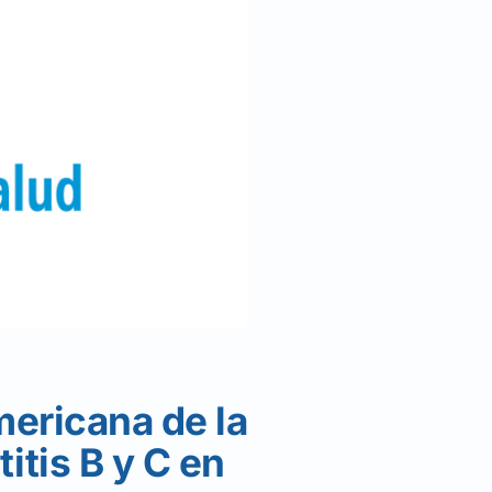
mericana de la
itis B y C en