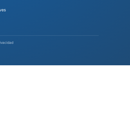
ives
rivacidad