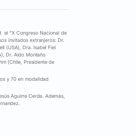
rit el “X Congreso Nacional de
s invitados extranjeros: Dr.
l (USA), Dra. Isabel Fiel
A), Dr. Aldo Montaño
hm (Chile, Presidente de
rios y 70 en modalidad
Jesús Aguirre Cerda. Además,
ernandez.