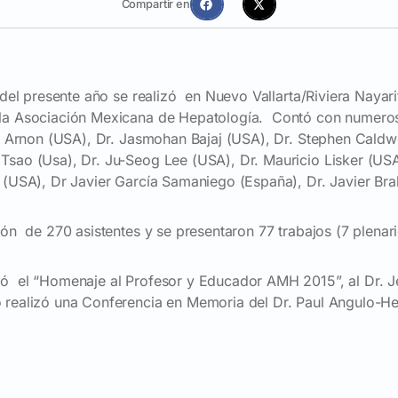
Compartir en
o del presente año se realizó en Nuevo Vallarta/Riviera Naya
la Asociación Mexicana de Hepatología. Contó con numeroso
en Arnon (USA), Dr. Jasmohan Bajaj (USA), Dr. Stephen Caldwel
Tsao (Usa), Dr. Ju-Seog Lee (USA), Dr. Mauricio Lisker (US
a (USA), Dr Javier García Samaniego (España), Dr. Javier Bra
ción de 270 asistentes y se presentaron 77 trabajos (7 plena
gó el “Homenaje al Profesor y Educador AMH 2015”, al Dr. 
 realizó una Conferencia en Memoria del Dr. Paul Angulo-H