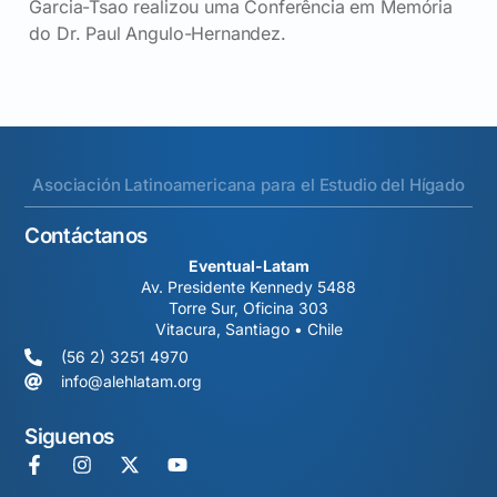
Garcia-Tsao realizou uma Conferência em Memória
do Dr. Paul Angulo-Hernandez.
Asociación Latinoamericana para el Estudio del Hígado
Contáctanos
Eventual-Latam
Av. Presidente Kennedy 5488
Torre Sur, Oficina 303
Vitacura, Santiago • Chile
(56 2) 3251 4970
info@alehlatam.org
Siguenos