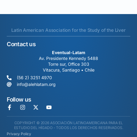
Latin American Association for the Study of the Liver
Contact us
Eventual-Latam
Av. Presidente Kennedy 5488
Torre sur, Office 303
Vitacura, Santiago • Chile
(56 2) 3251 4970
info@alehlatam.org
Follow us
COPYRIGHT © 2026 ASOCIACIÓN LATINOAMERICANA PARA EL
ESTUDIO DEL HÍGADO - TODOS LOS DERECHOS RESERVADOS.
Privacy Policy