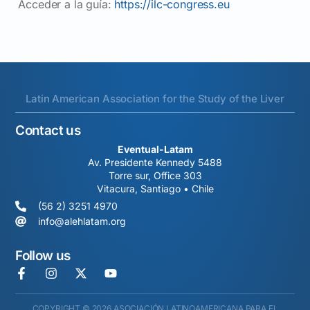
Acceder a la guía:
https://ilc-congress.eu
Latin American Association for the Study of the Liver
Contact us
Eventual-Latam
Av. Presidente Kennedy 5488
Torre sur, Office 303
Vitacura, Santiago • Chile
(56 2) 3251 4970
info@alehlatam.org
Follow us
COPYRIGHT © 2026 ASOCIACIÓN LATINOAMERICANA PARA EL