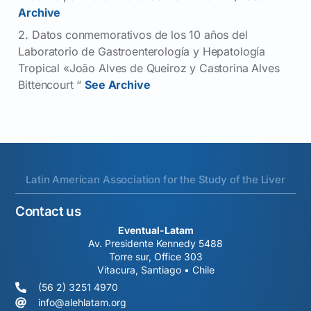
Archive
2. Datos conmemorativos de los 10 años del
Laboratorio de Gastroenterología y Hepatología
Tropical «João Alves de Queiroz y Castorina Alves
Bittencourt “
See Archive
Latin American Association for the Study of the Liver
Contact us
Eventual-Latam
Av. Presidente Kennedy 5488
Torre sur, Office 303
Vitacura, Santiago • Chile
(56 2) 3251 4970
info@alehlatam.org