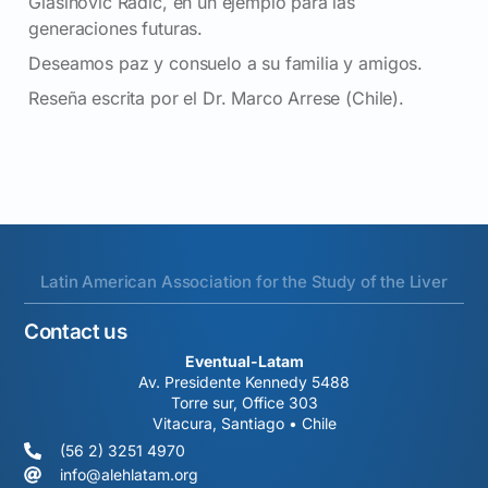
Glasinovic Radic, en un ejemplo para las
generaciones futuras.
Deseamos paz y consuelo a su familia y amigos.
Reseña escrita por el Dr. Marco Arrese (Chile).
Latin American Association for the Study of the Liver
Contact us
Eventual-Latam
Av. Presidente Kennedy 5488
Torre sur, Office 303
Vitacura, Santiago • Chile
(56 2) 3251 4970
info@alehlatam.org